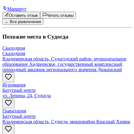
Маршрут
Оставить отзыв
Читать отзывы
← Все развлечения
Похожие места в
Судогда
Скалодром
Скалодром
Владимирская область, Судогодский район, муниципальное
образование Андреевское, государственный комплексный
природный заказник регионального значения Дюкинский
Игромания
Батутный центр
ул. Ленина, 24, Судогда
Гравитация
Батутный центр
Владимирская область, Судогда, микрорайон Красный Химик