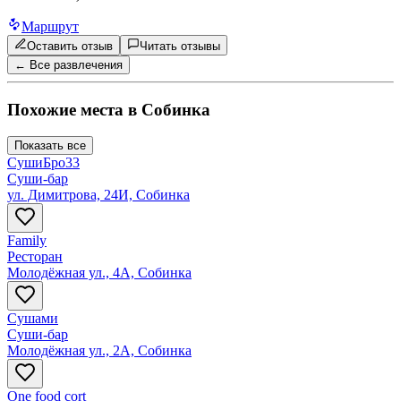
Маршрут
Оставить отзыв
Читать отзывы
← Все развлечения
Похожие места в
Собинка
Показать все
СушиБро33
Суши-бар
ул. Димитрова, 24И, Собинка
Family
Ресторан
Молодёжная ул., 4А, Собинка
Сушами
Суши-бар
Молодёжная ул., 2А, Собинка
One food cort