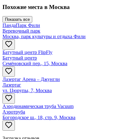
Похожие места в
Москва
Показать все
ПандаПарк Фили
Веревочный парк
Москва, парк культуры и отдыха Фили
Батутный центр FlipFly
Батутный центр
Семёновский пер., 15, Москва
Лазертаг Арена – Джунгли
Лазертаг
ул. Цюрупы, 7, Москва
Аэродинамическая труба Vacuum
Аэротруба
Богородское ш., 18, стр. 9, Москва
Загрузка отзывов...